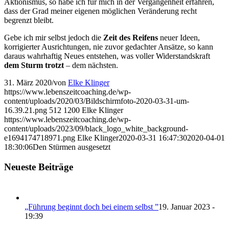
Aktionismus, so habe ich für mich in der Vergangenheit erfahren,
dass der Grad meiner eigenen möglichen Veränderung recht
begrenzt bleibt.
Gebe ich mir selbst jedoch die
Zeit des Reifens
neuer Ideen,
korrigierter Ausrichtungen, nie zuvor gedachter Ansätze, so kann
daraus wahrhaftig Neues entstehen, was voller Widerstandskraft
dem Sturm trotzt
– dem nächsten.
31. März 2020
/
von
Elke Klinger
https://www.lebenszeitcoaching.de/wp-
content/uploads/2020/03/Bildschirmfoto-2020-03-31-um-
16.39.21.png
512
1200
Elke Klinger
https://www.lebenszeitcoaching.de/wp-
content/uploads/2023/09/black_logo_white_background-
e1694174718971.png
Elke Klinger
2020-03-31 16:47:30
2020-04-01
18:30:06
Den Stürmen ausgesetzt
Neueste Beiträge
„Führung beginnt doch bei einem selbst ”
19. Januar 2023 -
19:39