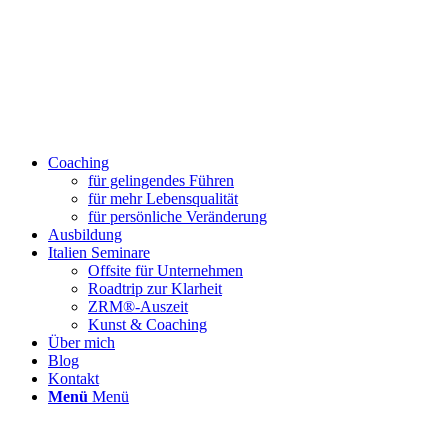
Coaching
für gelingendes Führen
für mehr Lebensqualität
für persönliche Veränderung
Ausbildung
Italien Seminare
Offsite für Unternehmen
Roadtrip zur Klarheit
ZRM®-Auszeit
Kunst & Coaching
Über mich
Blog
Kontakt
Menü
Menü