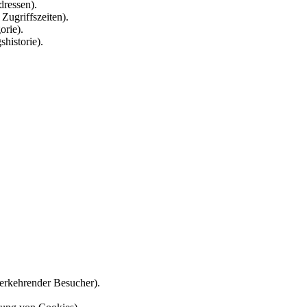
ressen).
Zugriffszeiten).
orie).
historie).
erkehrender Besucher).