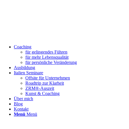
Coaching
für gelingendes Führen
für mehr Lebensqualität
für persönliche Veränderung
Ausbildung
Italien Seminare
Offsite für Unternehmen
Roadtrip zur Klarheit
ZRM®-Auszeit
Kunst & Coaching
Über mich
Blog
Kontakt
Menü
Menü