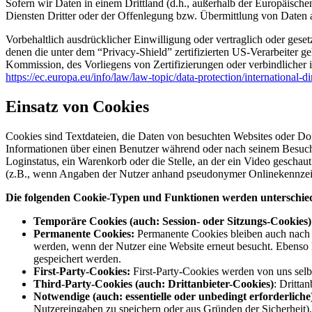
Sofern wir Daten in einem Drittland (d.h., außerhalb der Europäis
Diensten Dritter oder der Offenlegung bzw. Übermittlung von Daten an
Vorbehaltlich ausdrücklicher Einwilligung oder vertraglich oder geset
denen die unter dem “Privacy-Shield” zertifizierten US-Verarbeiter 
Kommission, des Vorliegens von Zertifizierungen oder verbindlicher
https://ec.europa.eu/info/law/law-topic/data-protection/international-
Einsatz von Cookies
Cookies sind Textdateien, die Daten von besuchten Websites oder Do
Informationen über einen Benutzer während oder nach seinem Besuch 
Loginstatus, ein Warenkorb oder die Stelle, an der ein Video geschau
(z.B., wenn Angaben der Nutzer anhand pseudonymer Onlinekennzeic
Die folgenden Cookie-Typen und Funktionen werden unterschie
Temporäre Cookies (auch: Session- oder Sitzungs-Cookies)
Permanente Cookies:
Permanente Cookies bleiben auch nach d
werden, wenn der Nutzer eine Website erneut besucht. Ebenso
gespeichert werden.
First-Party-Cookies:
First-Party-Cookies werden von uns selbs
Third-Party-Cookies (auch: Drittanbieter-Cookies)
: Dritta
Notwendige (auch: essentielle oder unbedingt erforderliche
Nutzereingaben zu speichern oder aus Gründen der Sicherheit).