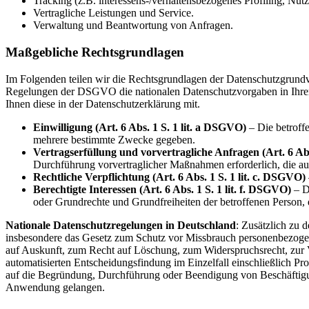
Tracking (z.B. interessens-/verhaltensbezogenes Profiling, Nu
Vertragliche Leistungen und Service.
Verwaltung und Beantwortung von Anfragen.
Maßgebliche Rechtsgrundlagen
Im Folgenden teilen wir die Rechtsgrundlagen der Datenschutzgrundv
Regelungen der DSGVO die nationalen Datenschutzvorgaben in Ihrem b
Ihnen diese in der Datenschutzerklärung mit.
Einwilligung (Art. 6 Abs. 1 S. 1 lit. a DSGVO)
– Die betroffe
mehrere bestimmte Zwecke gegeben.
Vertragserfüllung und vorvertragliche Anfragen (Art. 6 Abs
Durchführung vorvertraglicher Maßnahmen erforderlich, die auf
Rechtliche Verpflichtung (Art. 6 Abs. 1 S. 1 lit. c. DSGVO)
Berechtigte Interessen (Art. 6 Abs. 1 S. 1 lit. f. DSGVO)
– Di
oder Grundrechte und Grundfreiheiten der betroffenen Person,
Nationale Datenschutzregelungen in Deutschland
: Zusätzlich zu
insbesondere das Gesetz zum Schutz vor Missbrauch personenbezoge
auf Auskunft, zum Recht auf Löschung, zum Widerspruchsrecht, zur 
automatisierten Entscheidungsfindung im Einzelfall einschließlich P
auf die Begründung, Durchführung oder Beendigung von Beschäftigun
Anwendung gelangen.