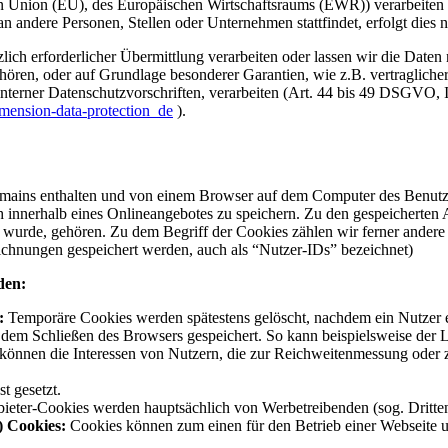
chen Union (EU), des Europäischen Wirtschaftsraums (EWR)) verarbeit
 andere Personen, Stellen oder Unternehmen stattfindet, erfolgt dies 
zlich erforderlicher Übermittlung verarbeiten oder lassen wir die Date
gehören, oder auf Grundlage besonderer Garantien, wie z.B. vertraglich
 interner Datenschutzvorschriften, verarbeiten (Art. 44 bis 49 DSGVO,
dimension-data-protection_de
).
mains enthalten und von einem Browser auf dem Computer des Benutzers
innerhalb eines Onlineangebotes zu speichern. Zu den gespeicherten A
t wurde, gehören. Zu dem Begriff der Cookies zählen wir ferner andere
hnungen gespeichert werden, auch als “Nutzer-IDs” bezeichnet)
den:
:
Temporäre Cookies werden spätestens gelöscht, nachdem ein Nutzer e
em Schließen des Browsers gespeichert. So kann beispielsweise der Log
 können die Interessen von Nutzern, die zur Reichweitenmessung ode
t gesetzt.
nbieter-Cookies werden hauptsächlich von Werbetreibenden (sog. Dritt
) Cookies:
Cookies können zum einen für den Betrieb einer Webseite un