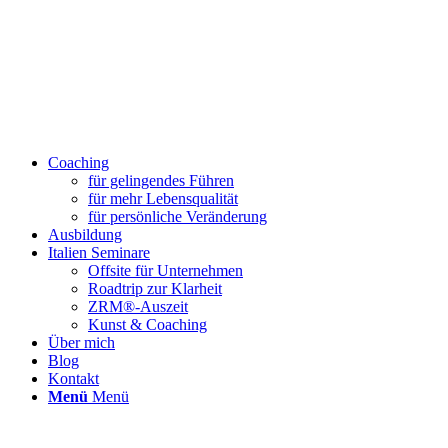
Coaching
für gelingendes Führen
für mehr Lebensqualität
für persönliche Veränderung
Ausbildung
Italien Seminare
Offsite für Unternehmen
Roadtrip zur Klarheit
ZRM®-Auszeit
Kunst & Coaching
Über mich
Blog
Kontakt
Menü
Menü