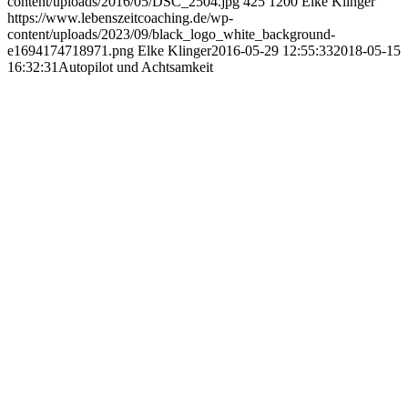
content/uploads/2016/05/DSC_2504.jpg
425
1200
Elke Klinger
https://www.lebenszeitcoaching.de/wp-
content/uploads/2023/09/black_logo_white_background-
e1694174718971.png
Elke Klinger
2016-05-29 12:55:33
2018-05-15
16:32:31
Autopilot und Achtsamkeit